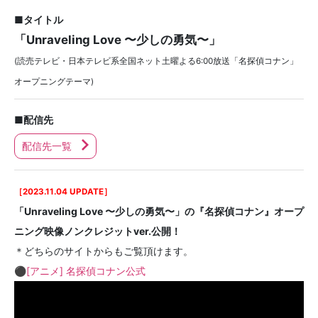
■タイトル
「Unraveling Love 〜少しの勇気〜」
(読売テレビ・日本テレビ系全国ネット土曜よる6:00放送「名探偵コナン」
オープニングテーマ)
■配信先
配信先一覧
［2023.11.04 UPDATE］
「Unraveling Love 〜少しの勇気〜」の『名探偵コナン』オープ
ニング映像ノンクレジットver.公開！
＊どちらのサイトからもご覧頂けます。
⚫︎
[アニメ] 名探偵コナン公式