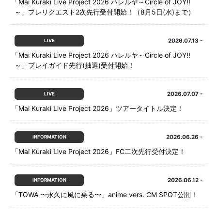
「
Mai Kuraki Live Project 2026 ハレルヤ～Circle of JOY!!
～」プレリクエスト2次先行受付開始！（8月5日(水)まで）
2026.07.13 -
LIVE
「
Mai Kuraki Live Project 2026 ハレルヤ～Circle of JOY!!
～」プレイガイド先行(抽選)受付開始！
2026.07.07 -
LIVE
「
Mai Kuraki Live Project 2026」ツアータイトル決定！
2026.06.26 -
INFORMATION
「
Mai Kuraki Live Project 2026」FC二次先行受付決定！
2026.06.12 -
INFORMATION
「
TOWA 〜永久に風に乗る〜」anime vers. CM SPOT公開！