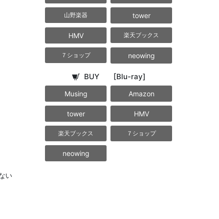
tower
山野楽器
HMV
楽天ブックス
neowing
７ショップ
BUY
[Blu-ray]
Musing
Amazon
tower
HMV
楽天ブックス
７ショップ
neowing
ない