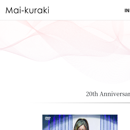
I
20th Annivers