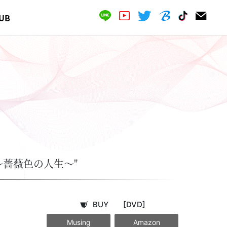
UB
GOAL！～薔薇色の人生～"
BUY
[DVD]
Musing
Amazon