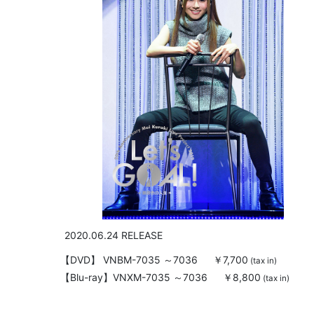
2020.06.24 RELEASE
【DVD】
VNBM-7035 ～7036
￥7,700
(tax in)
【Blu-ray】
VNXM-7035 ～7036
￥8,800
(tax in)