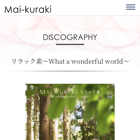
DISCOGRAPHY
リラック素～What a wonderful world～