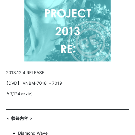
2013.12.4 RELEASE
【DVD】
VNBM-7018 ～7019
￥7,124
(tax in)
＜ 収録内容 ＞
Diamond Wave