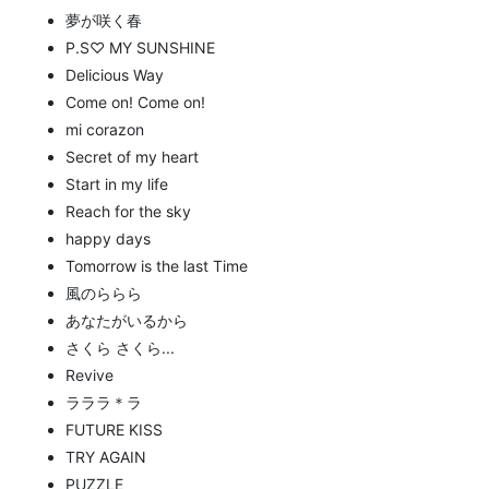
夢が咲く春
P.S♡ MY SUNSHINE
Delicious Way
Come on! Come on!
mi corazon
Secret of my heart
Start in my life
Reach for the sky
happy days
Tomorrow is the last Time
風のららら
あなたがいるから
さくら さくら...
Revive
ラララ＊ラ
FUTURE KISS
TRY AGAIN
PUZZLE