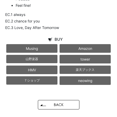
Feel fine!
EC.1 always
EC.2 chance for you
EC.3 Love, Day After Tomorrow
BUY
Musing
Amazon
tower
山野楽器
HMV
楽天ブックス
neowing
７ショップ
BACK