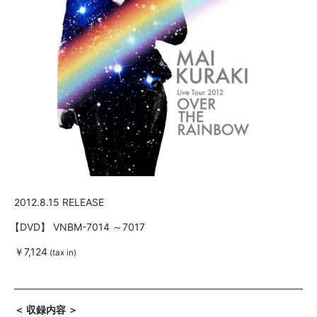
2012.8.15 RELEASE
【DVD】
VNBM-7014 ～7017
￥7,124
(tax in)
＜ 収録内容 ＞