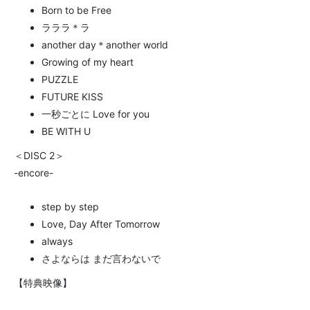
Born to be Free
ラララ＊ラ
another day＊another world
Growing of my heart
PUZZLE
FUTURE KISS
一秒ごとに Love for you
BE WITH U
＜DISC 2＞
-encore-
step by step
Love, Day After Tomorrow
always
さよならは まだ言わないで
【特典映像】