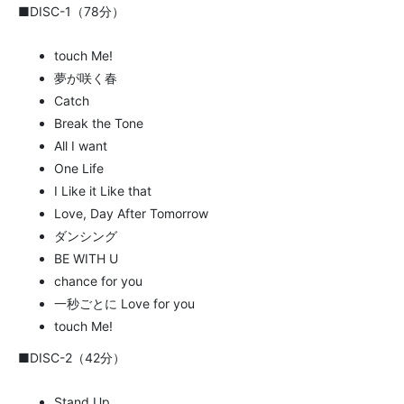
■DISC-1（78分）
touch Me!
夢が咲く春
Catch
Break the Tone
All I want
One Life
I Like it Like that
Love, Day After Tomorrow
ダンシング
BE WITH U
chance for you
一秒ごとに Love for you
touch Me!
■DISC-2（42分）
Stand Up