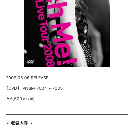
2009.05.06 RELEASE
【DVD】
VNBM-7004 ～7005
￥5,500
(tax in)
＜ 収録内容 ＞