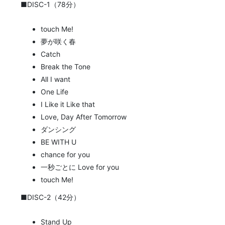
■DISC-1（78分）
touch Me!
夢が咲く春
Catch
Break the Tone
All I want
One Life
I Like it Like that
Love, Day After Tomorrow
ダンシング
BE WITH U
chance for you
一秒ごとに Love for you
touch Me!
■DISC-2（42分）
Stand Up