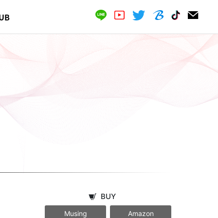
UB
BUY
Musing
Amazon