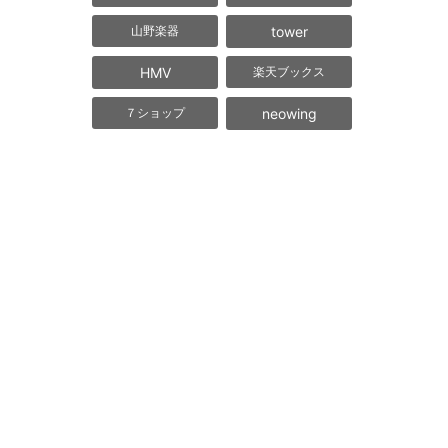
tower
山野楽器
HMV
楽天ブックス
neowing
７ショップ