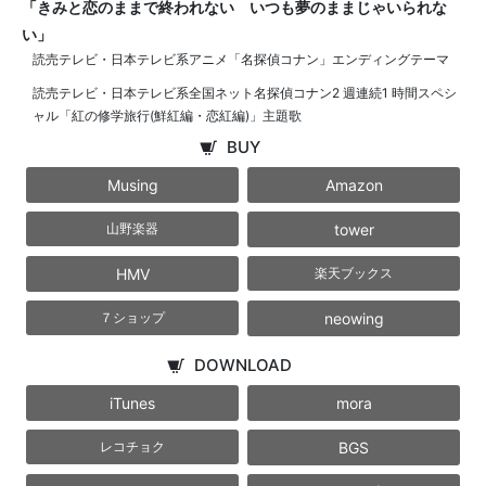
「きみと恋のままで終われない いつも夢のままじゃいられな
い」
読売テレビ・日本テレビ系アニメ「名探偵コナン」エンディングテーマ
読売テレビ・日本テレビ系全国ネット名探偵コナン2 週連続1 時間スペシ
ャル「紅の修学旅行(鮮紅編・恋紅編)」主題歌
BUY
Musing
Amazon
tower
山野楽器
HMV
楽天ブックス
neowing
７ショップ
DOWNLOAD
iTunes
mora
BGS
レコチョク