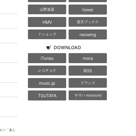
tower
山野楽器
HMV
楽天ブックス
neowing
７ショップ
DOWNLOAD
iTunes
mora
BGS
レコチョク
music.jp
ドワンゴ
TSUTAYA
ヤマハ mysound
ョン「あし