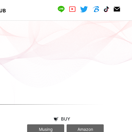
UB
BUY
Musing
Amazon