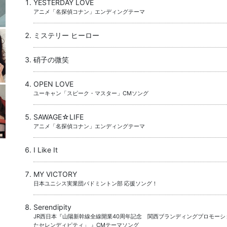
YESTERDAY LOVE
アニメ「名探偵コナン」エンディングテーマ
ミステリー ヒーロー
硝子の微笑
OPEN LOVE
ユーキャン「スピーク・マスター」CMソング
SAWAGE☆LIFE
アニメ「名探偵コナン」エンディングテーマ
I Like It
MY VICTORY
日本ユニシス実業団バドミントン部 応援ソング！
Serendipity
JR西日本『山陽新幹線全線開業40周年記念 関西ブランディングプロモーシ
たセレンディピティ」 』CMテーマソング