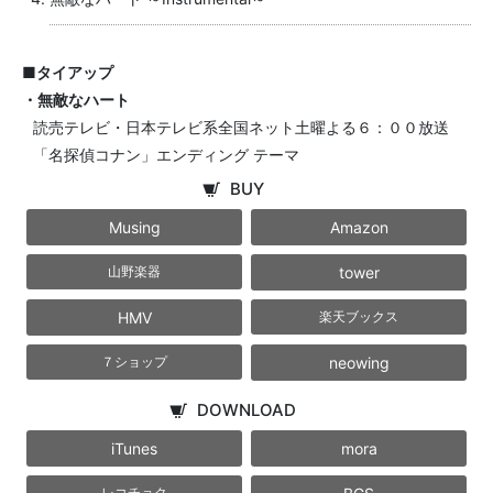
■タイアップ
・無敵なハート
読売テレビ・日本テレビ系全国ネット土曜よる６：００放送
「名探偵コナン」エンディング テーマ
BUY
Musing
Amazon
tower
山野楽器
HMV
楽天ブックス
neowing
７ショップ
DOWNLOAD
iTunes
mora