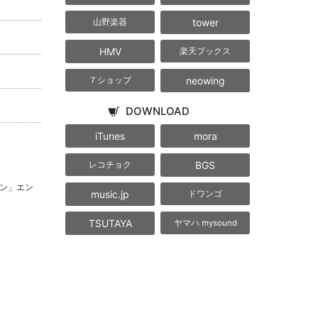
tower
山野楽器
HMV
楽天ブックス
neowing
７ショップ
DOWNLOAD
iTunes
mora
BGS
レコチョク
ン」エン
music.jp
ドワンゴ
TSUTAYA
ヤマハ mysound