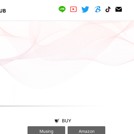
UB
BUY
Musing
Amazon