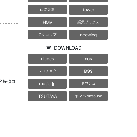
tower
山野楽器
HMV
楽天ブックス
neowing
７ショップ
DOWNLOAD
iTunes
mora
BGS
レコチョク
名探偵コ
music.jp
ドワンゴ
TSUTAYA
ヤマハ mysound