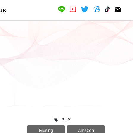
UB
BUY
Musing
Amazon