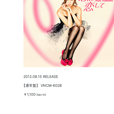
2012.08.15 RELEASE
【通常盤】
VNCM-6028
￥1,100
(tax in)