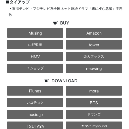
■タイアップ
・東海テレビ・フジテレビ系全国ネット連続ドラマ「霧に棲む悪魔」主題
歌
BUY
Musing
Amazon
tower
山野楽器
HMV
楽天ブックス
neowing
７ショップ
DOWNLOAD
iTunes
mora
BGS
レコチョク
music.jp
ドワンゴ
TSUTAYA
ヤマハ mysound