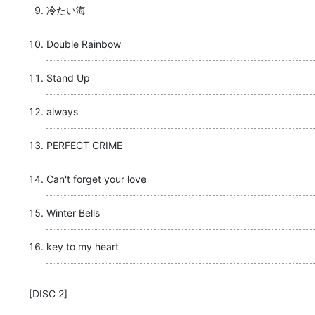
冷たい海
Double Rainbow
Stand Up
always
PERFECT CRIME
Can't forget your love
Winter Bells
key to my heart
[DISC 2]