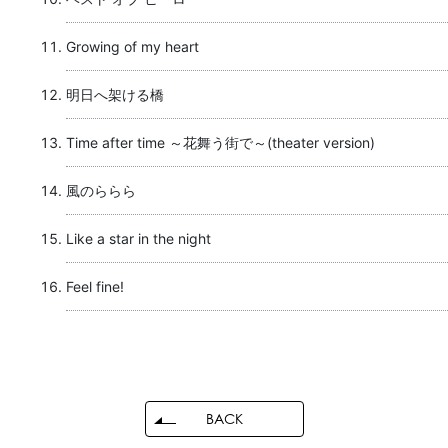
Growing of my heart
明日へ架ける橋
Time after time ～花舞う街で～(theater version)
風のららら
Like a star in the night
Feel fine!
BACK