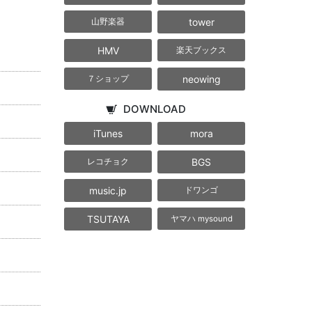
tower
山野楽器
HMV
楽天ブックス
neowing
７ショップ
DOWNLOAD
iTunes
mora
BGS
レコチョク
music.jp
ドワンゴ
TSUTAYA
ヤマハ mysound