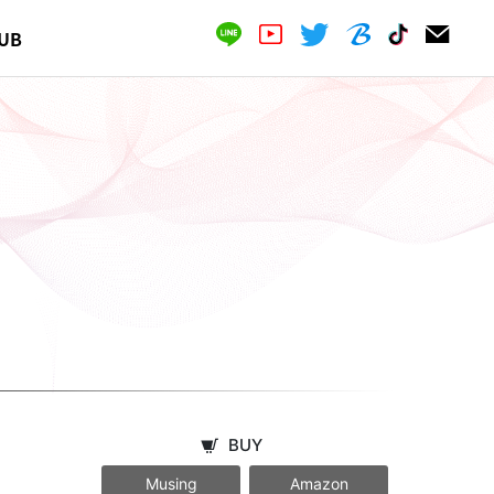
UB
BUY
Musing
Amazon