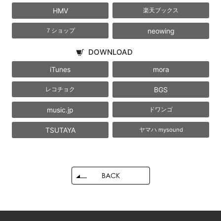
HMV
楽天ブックス
neowing
７ショップ
DOWNLOAD
iTunes
mora
BGS
レコチョク
music.jp
ドワンゴ
TSUTAYA
ヤマハ mysound
BACK