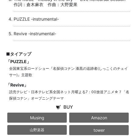
作詞：倉木麻衣 作曲：大野愛果
PUZZLE -instrumental-
Revive -instrumental-
■タイアップ
「PUZZLE」
全国東宝系ロードショー『名探偵コナン 漆黒の追跡者(しっこくのチェイ
サー)』主題歌
「Revive」
読売テレビ・日本テレビ系全国ネット月曜よる7：00放送アニメ☆７「名
探偵コナン」オープニングテーマ
BUY
Musing
Amazon
tower
山野楽器