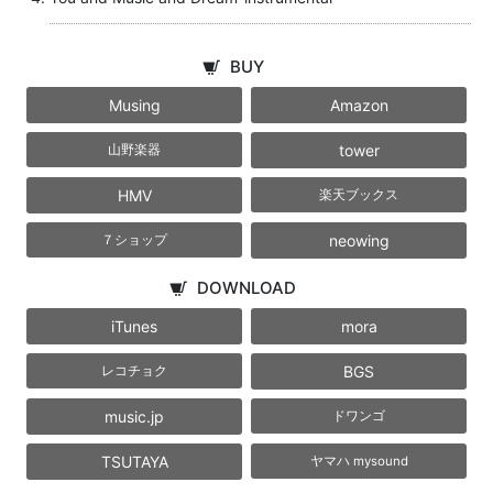
BUY
Musing
Amazon
tower
山野楽器
HMV
楽天ブックス
neowing
７ショップ
DOWNLOAD
iTunes
mora
BGS
レコチョク
music.jp
ドワンゴ
TSUTAYA
ヤマハ mysound