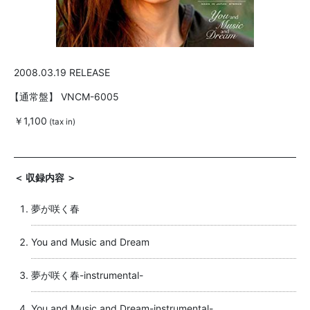
2008.03.19 RELEASE
【通常盤】
VNCM-6005
￥1,100
(tax in)
＜ 収録内容 ＞
夢が咲く春
You and Music and Dream
夢が咲く春-instrumental-
You and Music and Dream-instrumental-