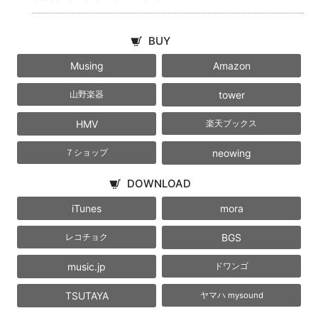
BUY
Musing
Amazon
tower
山野楽器
HMV
楽天ブックス
neowing
７ショップ
DOWNLOAD
iTunes
mora
BGS
レコチョク
music.jp
ドワンゴ
TSUTAYA
ヤマハ mysound