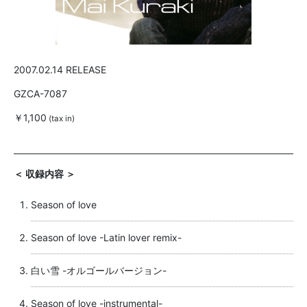
2007.02.14 RELEASE
GZCA-7087
￥1,100
(tax in)
＜ 収録内容 ＞
Season of love
Season of love -Latin lover remix-
白い雪 -オルゴールバージョン-
Season of love -instrumental-