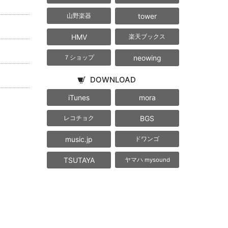
tower
山野楽器
HMV
楽天ブックス
neowing
７ショップ
DOWNLOAD
iTunes
mora
BGS
レコチョク
music.jp
ドワンゴ
TSUTAYA
ヤマハ mysound