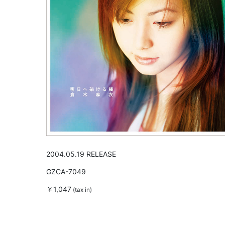
2004.05.19 RELEASE
GZCA-7049
￥1,047
(tax in)