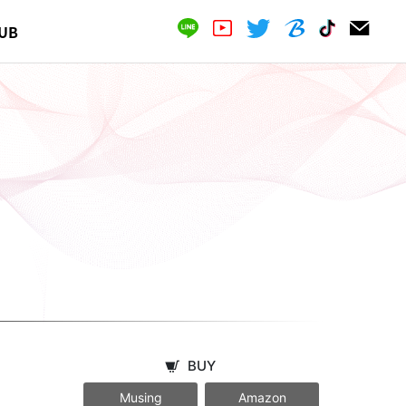
UB
BUY
Musing
Amazon