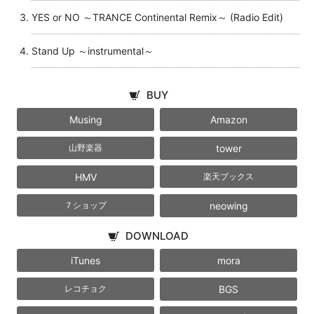
YES or NO ～TRANCE Continental Remix～ (Radio Edit)
Stand Up ～instrumental～
BUY
Musing
Amazon
tower
山野楽器
HMV
楽天ブックス
neowing
７ショップ
DOWNLOAD
iTunes
mora
BGS
レコチョク