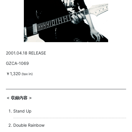
2001.04.18 RELEASE
GZCA-1069
￥1,320
(tax in)
＜ 収録内容 ＞
Stand Up
Double Rainbow