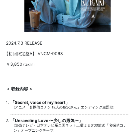
2024.7.3 RELEASE
【初回限定盤A】
VNCM-9068
￥3,850
(tax in)
＜ 収録内容 ＞
「Secret, voice of my heart」
(アニメ「名探偵コナン 犯人の犯沢さん」エンディング主題歌)
「Unraveling Love 〜少しの勇気〜」
(読売テレビ・日本テレビ系全国ネット土曜よる6:00放送「名探偵コナ
ン」オープニングテーマ)