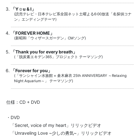
「Y☺︎u & I」
(読売テレビ・日本テレビ系全国ネット土曜よる6:00放送「名探偵コナ
ン」エンディングテーマ)
「FOREVER HOME」
(新昭和「ウィザースガーデン」CMソング)
「Thank you for every breath」
(「脱炭素エキデン365」プロジェクト テーマソング)
「Forever for you」
(「サンシャイン水族館 × 倉木麻衣 25th ANNIVERSARY ～Relaxing
Night Aquarium～」 テーマソング)
仕様：CD + DVD
・DVD
「Secret, voice of my heart」リリックビデオ
「Unraveling Love ~少しの勇気~」リリックビデオ