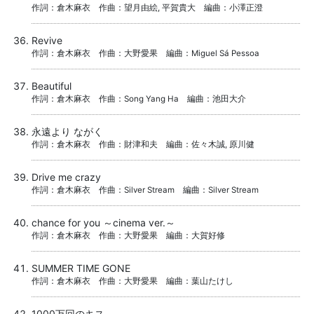
作詞：倉木麻衣 作曲：望月由絵, 平賀貴大 編曲：小澤正澄
Revive
作詞：倉木麻衣 作曲：大野愛果 編曲：Miguel Sá Pessoa
Beautiful
作詞：倉木麻衣 作曲：Song Yang Ha 編曲：池田大介
永遠より ながく
作詞：倉木麻衣 作曲：財津和夫 編曲：佐々木誠, 原川健
Drive me crazy
作詞：倉木麻衣 作曲：Silver Stream 編曲：Silver Stream
chance for you ～cinema ver.～
作詞：倉木麻衣 作曲：大野愛果 編曲：大賀好修
SUMMER TIME GONE
作詞：倉木麻衣 作曲：大野愛果 編曲：葉山たけし
1000万回のキス