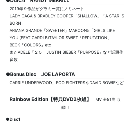
●DISC4 RANDY MERRILL
2019年９作品がグラミー賞にノミネート
LADY GAGA & BRADLEY COOPER「SHALLOW」「A STAR IS
BORN」
ARIANA GRANDE「SWEETER」MAROON5「GIRLS LIKE
YOU (FEAT.CARDI B)TAYLOR SWIFT「REPUTATION」
BECK「COLORS」etc
またADELE「２５」JUSTIN BIEBER「PURPOSE」など話題作
多数
●Bonus Disc JOE LAPORTA
CARRIE UNDERWOOD、FOO FIGHTERSやDAVID BOWIEなど
Rainbow Edition【特典DVD2枚組】
MV 全51曲 収
録!!!
●Disc1