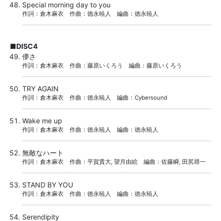
Special morning day to you
作詞：倉木麻衣 作曲：徳永暁人 編曲：徳永暁人
■DISC4
儚さ
作詞：倉木麻衣 作曲：藤原いくろう 編曲：藤原いくろう
TRY AGAIN
作詞：倉木麻衣 作曲：徳永暁人 編曲：Cybersound
Wake me up
作詞：倉木麻衣 作曲：徳永暁人 編曲：徳永暁人
無敵なハート
作詞：倉木麻衣 作曲：平賀貴大, 望月由絵 編曲：佐藤瞬, 田尻尋一
STAND BY YOU
作詞：倉木麻衣 作曲：徳永暁人 編曲：徳永暁人
Serendipity