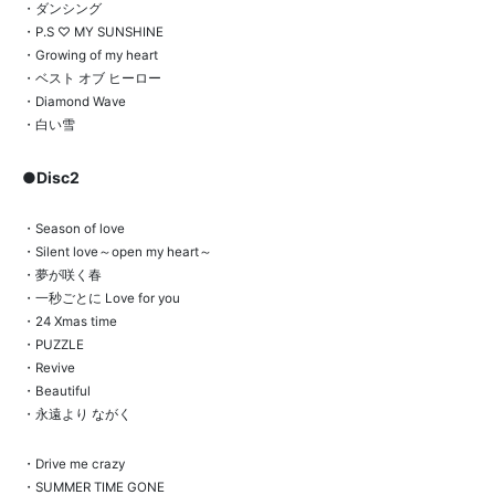
・ダンシング
・P.S ♡ MY SUNSHINE
・Growing of my heart
・ベスト オブ ヒーロー
・Diamond Wave
・白い雪
●Disc2
・Season of love
・Silent love～open my heart～
・夢が咲く春
・一秒ごとに Love for you
・24 Xmas time
・PUZZLE
・Revive
・Beautiful
・永遠より ながく
・Drive me crazy
・SUMMER TIME GONE