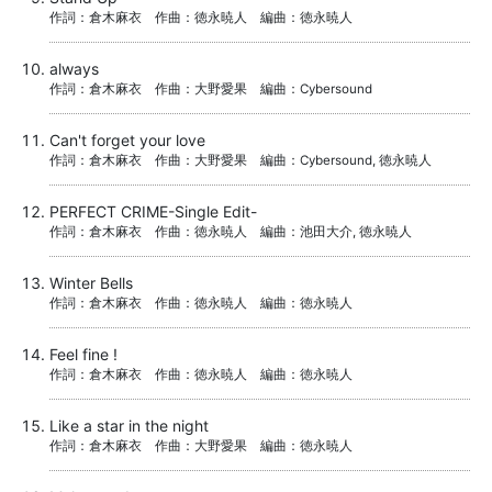
作詞：倉木麻衣 作曲：徳永暁人 編曲：徳永暁人
always
作詞：倉木麻衣 作曲：大野愛果 編曲：Cybersound
Can't forget your love
作詞：倉木麻衣 作曲：大野愛果 編曲：Cybersound, 徳永暁人
PERFECT CRIME-Single Edit-
作詞：倉木麻衣 作曲：徳永暁人 編曲：池田大介, 徳永暁人
Winter Bells
作詞：倉木麻衣 作曲：徳永暁人 編曲：徳永暁人
Feel fine !
作詞：倉木麻衣 作曲：徳永暁人 編曲：徳永暁人
Like a star in the night
作詞：倉木麻衣 作曲：大野愛果 編曲：徳永暁人