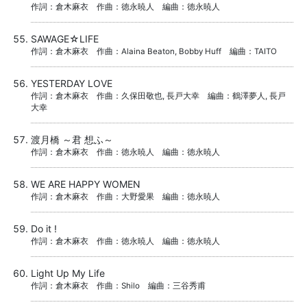
作詞：倉木麻衣 作曲：徳永暁人 編曲：徳永暁人
SAWAGE☆LIFE
作詞：倉木麻衣 作曲：Alaina Beaton, Bobby Huff 編曲：TAITO
YESTERDAY LOVE
作詞：倉木麻衣 作曲：久保田敬也, 長戸大幸 編曲：鶴澤夢人, 長戸
大幸
渡月橋 ～君 想ふ～
作詞：倉木麻衣 作曲：徳永暁人 編曲：徳永暁人
WE ARE HAPPY WOMEN
作詞：倉木麻衣 作曲：大野愛果 編曲：徳永暁人
Do it !
作詞：倉木麻衣 作曲：徳永暁人 編曲：徳永暁人
Light Up My Life
作詞：倉木麻衣 作曲：Shilo 編曲：三谷秀甫