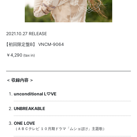
2021.10.27 RELEASE
【初回限定盤B】
VNCM-9064
￥4,290
(tax in)
＜ 収録内容 ＞
unconditional L♡VE
UNBREAKABLE
ONE LOVE
（ＡＢＣテレビ １０月期ドラマ「ムショぼけ」主題歌）