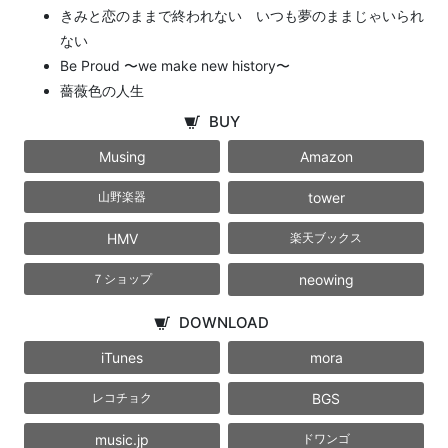
きみと恋のままで終われない いつも夢のままじゃいられ
ない
Be Proud 〜we make new history〜
薔薇色の人生
BUY
Musing
Amazon
tower
山野楽器
HMV
楽天ブックス
neowing
７ショップ
DOWNLOAD
iTunes
mora
BGS
レコチョク
music.jp
ドワンゴ