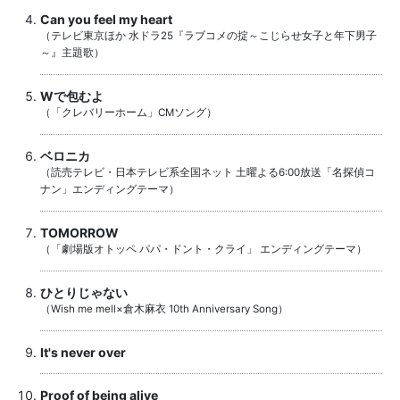
Can you feel my heart
（テレビ東京ほか 水ドラ25『ラブコメの掟～こじらせ女子と年下男子
～』主題歌）
Wで包むよ
（「クレバリーホーム」CMソング）
ベロニカ
（読売テレビ・日本テレビ系全国ネット 土曜よる6:00放送「名探偵コ
ナン」エンディングテーマ）
TOMORROW
（「劇場版オトッペ パパ・ドント・クライ」 エンディングテーマ）
ひとりじゃない
（Wish me mell×倉木麻衣 10th Anniversary Song）
It's never over
Proof of being alive