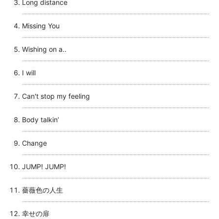
Long distance
Missing You
Wishing on a..
I will
Can't stop my feeling
Body talkin’
Change
JUMP! JUMP!
薔薇色の人生
幸せの扉