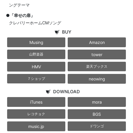
ングテーマ
●「幸せの扉」
クレバリーホームCMソング
BUY
Musing
Amazon
tower
山野楽器
HMV
楽天ブックス
neowing
７ショップ
DOWNLOAD
iTunes
mora
BGS
レコチョク
music.jp
ドワンゴ