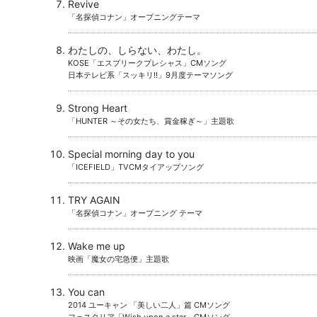
Revive
「名探偵コナン」オープニングテーマ
わたしの、しらない、わたし。
KOSE「エスプリークプレシャス」CMソング
日本テレビ系「スッキリ!!」9月度テーマソング
Strong Heart
「HUNTER ～その女たち、賞金稼ぎ～」主題歌
Special morning day to you
「ICEFIELD」TVCMタイアップソング
TRY AGAIN
「名探偵コナン」オープニング テーマ
Wake me up
映画「魔女の宅急便」主題歌
You can
2014 ユーキャン 「美しい二人」篇 CMソング
フェスタリア「Wish upon a star」CMソング