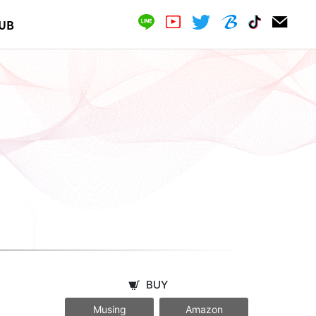
UB
BUY
Musing
Amazon