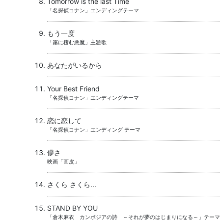
Tomorrow is the last Time
「名探偵コナン」エンディングテーマ
もう一度
「霧に棲む悪魔」主題歌
あなたがいるから
Your Best Friend
「名探偵コナン」エンディングテーマ
恋に恋して
「名探偵コナン」エンディング テーマ
儚さ
映画「画皮」
さくら さくら...
STAND BY YOU
「倉木麻衣 カンボジアの詩 ～それが夢のはじまりになる～」テーマ