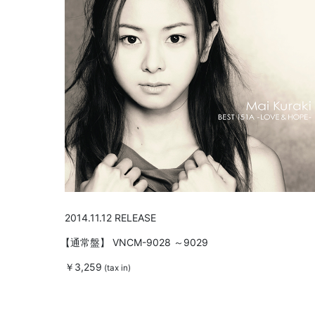
2014.11.12 RELEASE
【通常盤】
VNCM-9028 ～9029
￥3,259
(tax in)