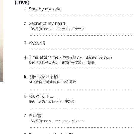
【LOVE】
Stay by my side
Secret of my heart
「名探偵コナン」エンディングテーマ
冷たい海
Time after time
～花舞う街で～（theater version）
映画『名探偵コナン 迷宮の十字路』主題歌
明日へ架ける橋
NHK総合23時連続ドラマ主題歌
会いたくて...
映画「大阪ハムレット」主題歌
白い雪
「名探偵コナン」エンディングテーマ