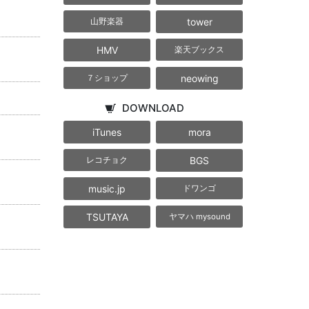
tower
山野楽器
HMV
楽天ブックス
neowing
７ショップ
DOWNLOAD
iTunes
mora
BGS
レコチョク
music.jp
ドワンゴ
TSUTAYA
ヤマハ mysound