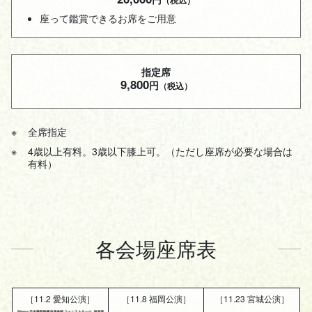
（税込）
座って鑑賞できるお席をご用意
指定席
9,800
円
（税込）
全席指定
4歳以上有料。3歳以下膝上可。（ただし座席が必要な場合は
有料）
各会場座席表
［11.2 愛知公演］
［11.8 福岡公演］
［11.23 宮城公演］