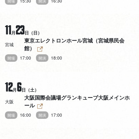
15:30
16:30
開場
開演
11
23
月
日（日）
東京エレクトロンホール宮城（宮城県民会
宮城
館）
17:00
18:00
開場
開演
12
6
月
日（土）
大阪国際会議場グランキューブ大阪メインホ
大阪
ール
16:00
17:00
開場
開演