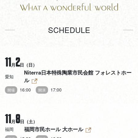
SCHEDULE
11
2
月
日（日）
Niterra日本特殊陶業市民会館 フォレストホー
愛知
ル
16:00
17:00
開場
開演
11
8
月
日（土）
福岡市民ホール 大ホール
福岡